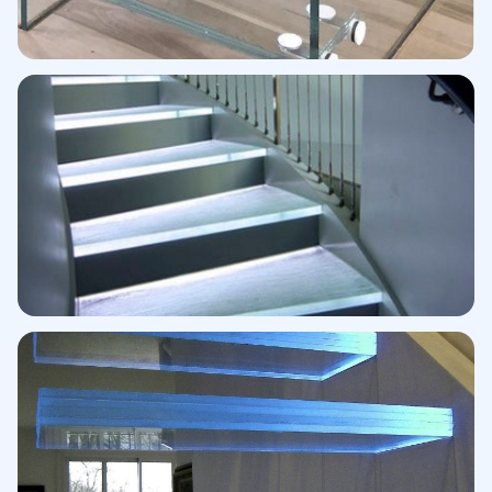
Peldaños extraclaro
Antideslizante serigrafiado
Peldaños LED · Tono azul
Iluminación cromática