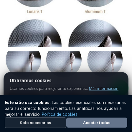
Acero inoxidable · Gama T
Acabado satinado
Utilizamos cookies
Usamos cookies para mejorar tu experiencia.
Más información
Este sitio usa cookies.
Las cookies esenciales son necesarias
Aceptar todas
para su correcto funcionamiento. Las analíticas nos ayudan a
mejorar el servicio.
Política de cookies
Solo necesarias
Solo necesarias
Aceptar todas
Acero inoxidable · Gama X
Diseño premium