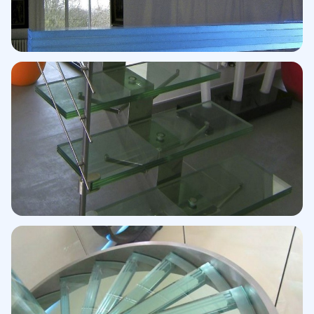
Peldaños LED · Tono verde
Escalera decorativa
Peldaños vidrio color
Vidrio coloreado en masa