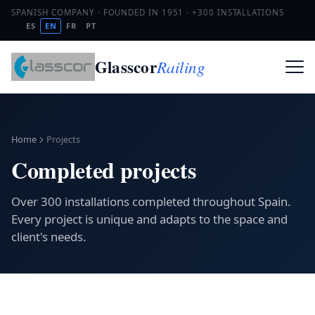
SPANISH COMPANY · FOUNDED IN 1951 · +300 INSTALLATIONS
ES
EN
FR
PT
Glasscor
Railing
Home
Projects
Completed projects
Over 300 installations completed throughout Spain.
Every project is unique and adapts to the space and
client's needs.