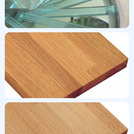
Peldaños serigrafiados
Antideslizante personalizado
Escalón madera · Roble
Alistonado natural