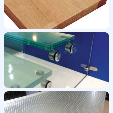
Escalón madera · Haya
Alistonado natural
Peldaños · Botones CC775
Sujeción abotonada